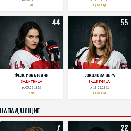
МС
I разряд
44
55
ФЁДОРОВА ЮЛИЯ
СОКОЛОВА ВЕРА
ЗАЩИТНИЦА
ЗАЩИТНИЦА
р. 05.06.1989
р. 19.03.1992
КМС
I разряд
НАПАДАЮЩИЕ
7
22