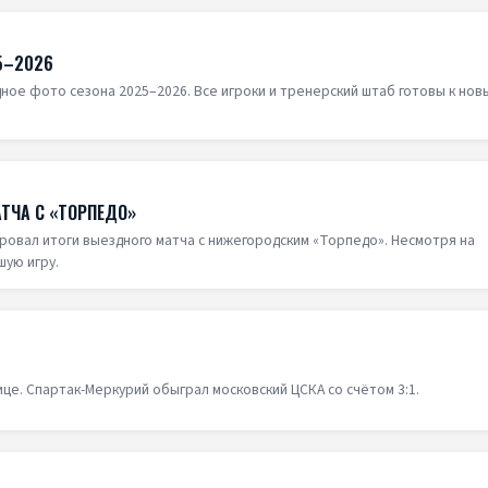
5–2026
ое фото сезона 2025–2026. Все игроки и тренерский штаб готовы к нов
ТЧА С «ТОРПЕДО»
ровал итоги выездного матча с нижегородским «Торпедо». Несмотря на
шую игру.
це. Спартак-Меркурий обыграл московский ЦСКА со счётом 3:1.