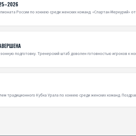
025–2026
пионата России по хоккею среди женских команд. «Спартак-Меркурий» о
АВЕРШЕНА
зонную подготовку. Тренерский штаб доволен готовностью игроков к н
ем традиционного Кубка Урала по хоккею среди женских команд. Поздра